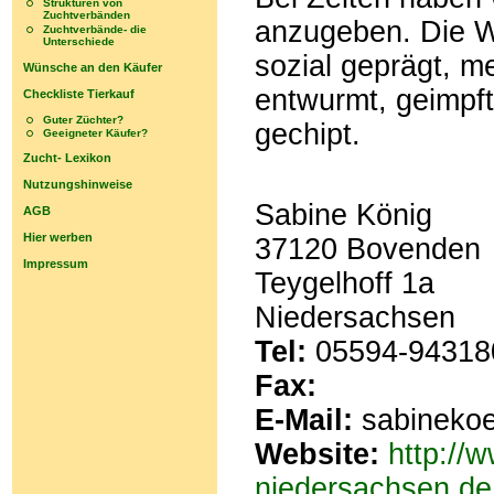
Strukturen von
Zuchtverbänden
anzugeben. Die W
Zuchtverbände- die
Unterschiede
sozial geprägt, m
Wünsche an den Käufer
entwurmt, geimpf
Checkliste Tierkauf
Guter Züchter?
gechipt.
Geeigneter Käufer?
Zucht- Lexikon
Nutzungshinweise
Sabine König
AGB
Hier werben
37120 Bovenden
Impressum
Teygelhoff 1a
Niedersachsen
Tel:
05594-94318
Fax:
E-Mail:
sabineko
Website:
http://
niedersachsen.de