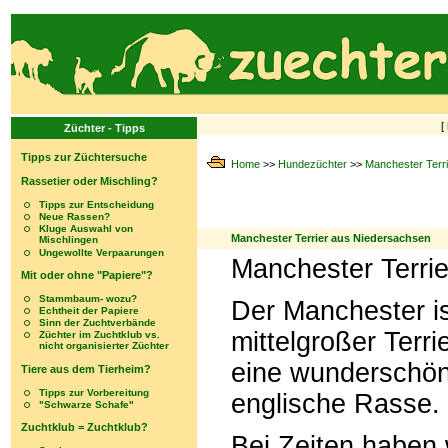
[
Züchter - Tipps
Tipps zur Züchtersuche
Home
>>
Hundezüchter
>>
Manchester Terri
Rassetier oder Mischling?
Tipps zur Entscheidung
Neue Rassen?
Kluge Auswahl von
Manchester Terrier aus Niedersachsen
Mischlingen
Ungewollte Verpaarungen
Manchester Terri
Mit oder ohne "Papiere"?
Stammbaum- wozu?
Der Manchester is
Echtheit der Papiere
Sinn der Zuchtverbände
mittelgroßer Terrie
Züchter im Zuchtklub vs.
nicht organisierter Züchter
eine wunderschön
Tiere aus dem Tierheim?
Tipps zur Vorbereitung
englische Rasse.
"Schwarze Schafe"
Zuchtklub = Zuchtklub?
Bei Zeiten haben